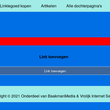
Linktegoed kopen
Artikelen
Alle dochterpagina's
Link toevoegen
Link toevoegen
ight © 2021 Onderdeel van
BaakmanMedia
&
Vrolijk Internet S